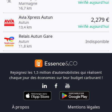
Vérifié aujourd'hui
Marmagne
16,7 km
Avia Xpress Autun
2,279 €
Autun
Vérifié aujourd'hui
13,4 km
Relais Autun Gare
Indisponible
Autun
11,8 km
Rejoignez les 1,5 million d'automobilistes qui réalisent
chaque jour des économies sur leur budget carburant !
À propos
Mentions légales