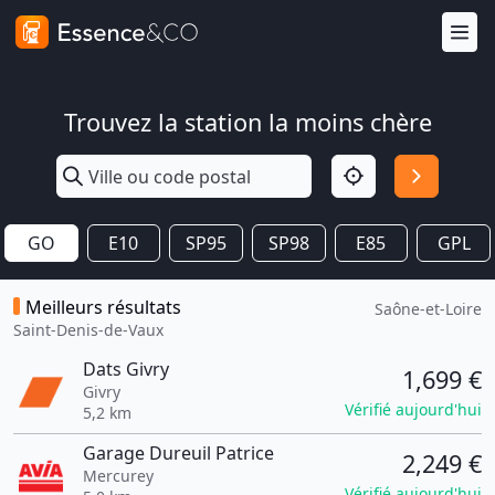
Trouvez la station la moins chère
GO
E10
SP95
SP98
E85
GPL
Meilleurs résultats
Saône-et-Loire
Saint-Denis-de-Vaux
Dats Givry
1,699 €
Givry
Vérifié aujourd'hui
5,2 km
Garage Dureuil Patrice
2,249 €
Mercurey
Vérifié aujourd'hui