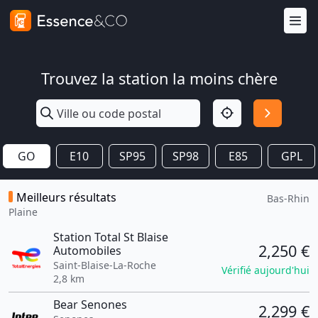
Trouvez la station la moins chère
GO
E10
SP95
SP98
E85
GPL
Meilleurs résultats
Bas-Rhin
Plaine
Station Total St Blaise
2,250 €
Automobiles
Saint-Blaise-La-Roche
Vérifié aujourd'hui
2,8 km
Bear Senones
2,299 €