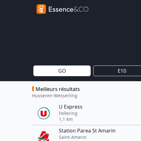
GO
E10
Meilleurs résultats
Husseren-Wesserling
U Express
Fellering
1,1 km
Station Parea St Amarin
Saint-Amarin