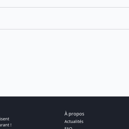
À propos
isent
Actualités
rant !
FAQ