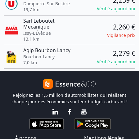
2,259 €
Dompierre Sur Besbre
Vérifié aujourd'hui
19,7 km
Sarl Leboutet
2,260 €
Mecanique
Issy-L'Évêque
Vigilance prix
13,1 km
Agip Bourbon Lancy
2,279 €
Bourbon-Lancy
Vérifié aujourd'hui
7,0 km
Rejoignez les 1,5 million d'automobilistes qui réalisent
chaque jour des économies sur leur budget carburant !
À propos
Mentions légales