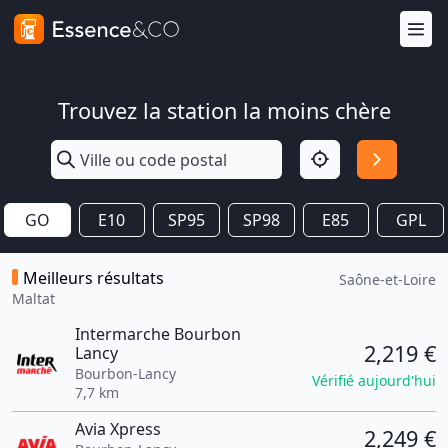
Trouvez la station la moins chère
GO
E10
SP95
SP98
E85
GPL
Meilleurs résultats
Saône-et-Loire
Maltat
Intermarche Bourbon
2,219 €
Lancy
Bourbon-Lancy
Vérifié aujourd'hui
7,7 km
Avia Xpress
2,249 €