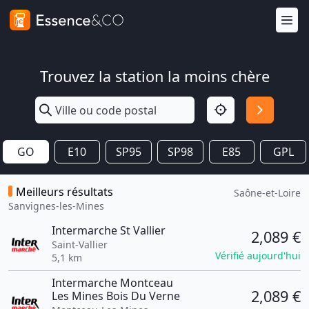
Trouvez la station la moins chère
GO
E10
SP95
SP98
E85
GPL
Meilleurs résultats
Saône-et-Loire
Sanvignes-les-Mines
Intermarche St Vallier
2,089 €
Saint-Vallier
Vérifié aujourd'hui
5,1 km
Intermarche Montceau
2,089 €
Les Mines Bois Du Verne