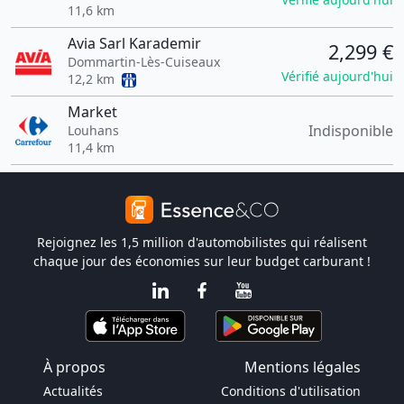
11,6 km
Avia Sarl Karademir
2,299 €
Dommartin-Lès-Cuiseaux
Vérifié aujourd'hui
12,2 km
Market
Indisponible
Louhans
11,4 km
Rejoignez les 1,5 million d'automobilistes qui réalisent
chaque jour des économies sur leur budget carburant !
À propos
Mentions légales
Actualités
Conditions d'utilisation