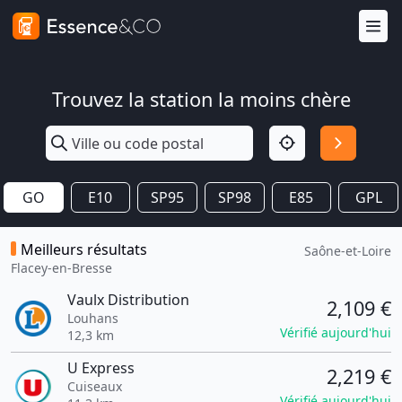
Trouvez la station la moins chère
GO
E10
SP95
SP98
E85
GPL
Meilleurs résultats
Saône-et-Loire
Flacey-en-Bresse
Vaulx Distribution
2,109 €
Louhans
Vérifié aujourd'hui
12,3 km
U Express
2,219 €
Cuiseaux
Vérifié aujourd'hui