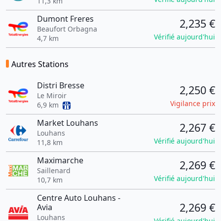
11,3 km
Dumont Freres
2,235 €
Beaufort Orbagna
Vérifié aujourd'hui
4,7 km
Autres Stations
Distri Bresse
2,250 €
Le Miroir
Vigilance prix
6,9 km
Market Louhans
2,267 €
Louhans
Vérifié aujourd'hui
11,8 km
Maximarche
2,269 €
Saillenard
Vérifié aujourd'hui
10,7 km
Centre Auto Louhans -
2,269 €
Avia
Louhans
Vérifié aujourd'hui