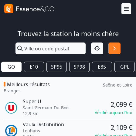
Trouvez la station la moins chère
GO
E10
SP95
SP98
E85
GPL
Meilleurs résultats
Saône-et-Loire
Branges
Super U
2,099 €
Saint-Germain-Du-Bois
Vérifié aujourd'hui
12,9 km
Vaulx Distribution
2,109 €
Louhans
Vérifié aujourd'hui