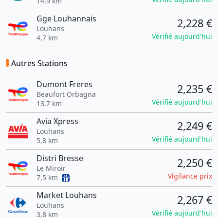
14,9 km
Gge Louhannais
2,228 €
Louhans
Vérifié aujourd'hui
4,7 km
Autres Stations
Dumont Freres
2,235 €
Beaufort Orbagna
Vérifié aujourd'hui
13,7 km
Avia Xpress
2,249 €
Louhans
Vérifié aujourd'hui
5,8 km
Distri Bresse
2,250 €
Le Miroir
Vigilance prix
7,5 km
Market Louhans
2,267 €
Louhans
Vérifié aujourd'hui
3,8 km