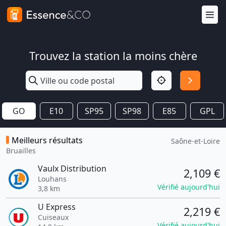
Trouvez la station la moins chère
GO
E10
SP95
SP98
E85
GPL
Meilleurs résultats
Saône-et-Loire
Bruailles
Vaulx Distribution
2,109 €
Louhans
Vérifié aujourd'hui
3,8 km
U Express
2,219 €
Cuiseaux
Vérifié aujourd'hui