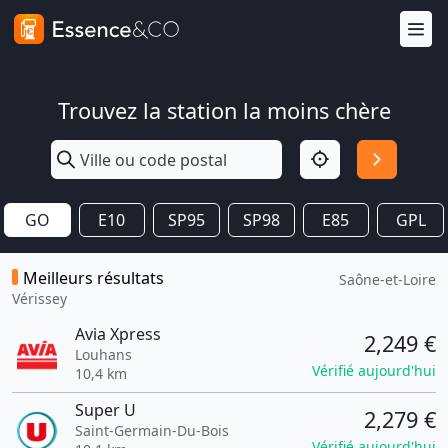
Trouvez la station la moins chère
GO
E10
SP95
SP98
E85
GPL
Meilleurs résultats
Saône-et-Loire
Vérissey
Avia Xpress
2,249 €
Louhans
Vérifié aujourd'hui
10,4 km
Super U
2,279 €
Saint-Germain-Du-Bois
Vérifié aujourd'hui