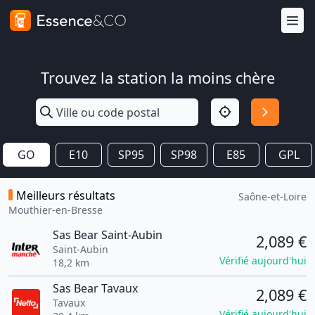
Trouvez la station la moins chère
GO
E10
SP95
SP98
E85
GPL
Meilleurs résultats
Saône-et-Loire
Mouthier-en-Bresse
Sas Bear Saint-Aubin
2,089 €
Saint-Aubin
Vérifié aujourd'hui
18,2 km
Sas Bear Tavaux
2,089 €
Tavaux
Vérifié aujourd'hui