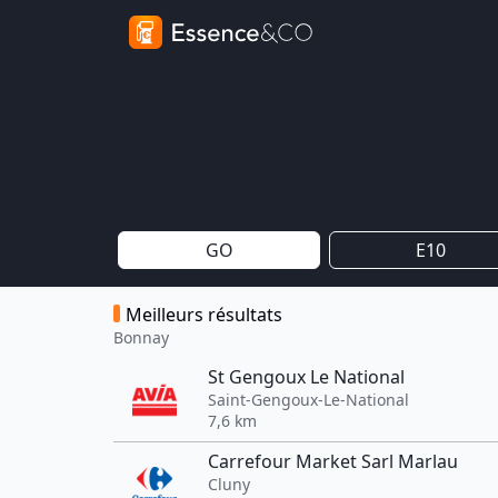
GO
E10
Meilleurs résultats
Bonnay
St Gengoux Le National
Saint-Gengoux-Le-National
7,6 km
Carrefour Market Sarl Marlau
Cluny