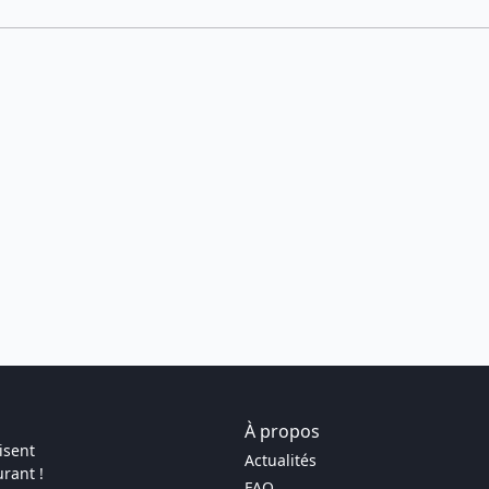
À propos
isent
Actualités
rant !
FAQ