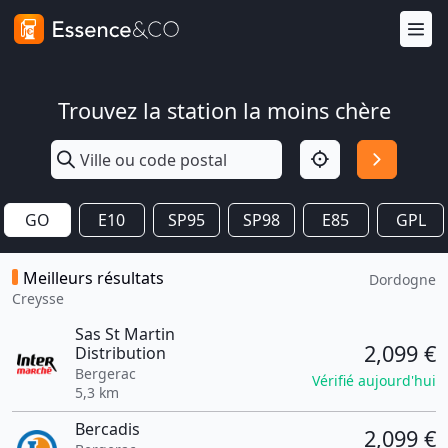
Trouvez la station la moins chère
GO
E10
SP95
SP98
E85
GPL
Meilleurs résultats
Dordogne
Creysse
Sas St Martin
2,099 €
Distribution
Bergerac
Vérifié aujourd'hui
5,3 km
Bercadis
2,099 €