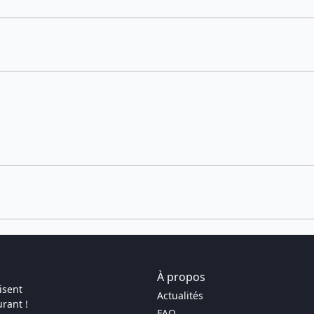
À propos
isent
Actualités
rant !
FAQ