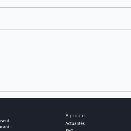
À propos
isent
Actualités
rant !
FAQ