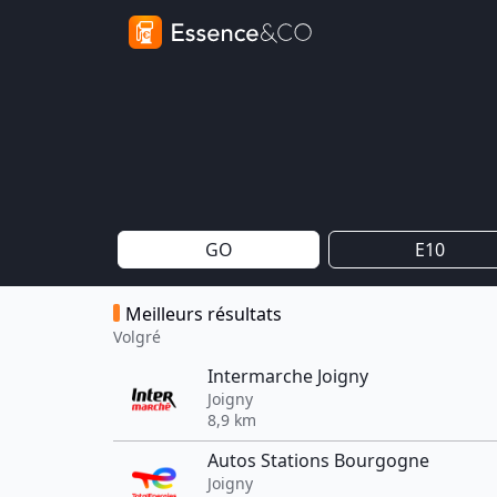
GO
E10
Meilleurs résultats
Volgré
Intermarche Joigny
Joigny
8,9 km
Autos Stations Bourgogne
Joigny