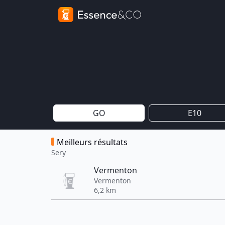
GO
E10
Meilleurs résultats
Sery
Vermenton
Vermenton
6,2 km