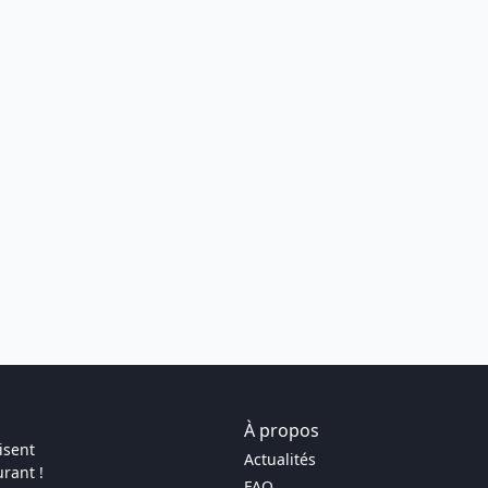
À propos
isent
Actualités
rant !
FAQ