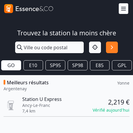
Trouvez la station la moins chère
GO
E10
SP95
SP98
E85
GPL
Meilleurs résultats
Yonne
Argentenay
Station U Express
2,219 €
Ancy-Le-Franc
Vérifié aujourd'hui
7,4 km