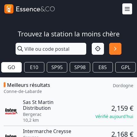
Trouvez la station la moins chère
GO
E10
SP95
SP98
E85
GPL
Meilleurs résultats
Dordogne
Conne-de-Labarde
Sas St Martin
2,159 €
Distribution
Bergerac
Vérifié aujourd'hui
10,2 km
Intermarche Creysse
2,168 €