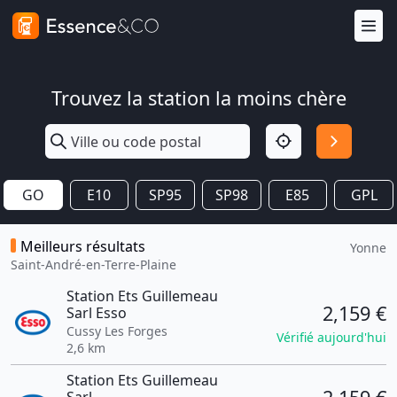
Trouvez la station la moins chère
GO
E10
SP95
SP98
E85
GPL
Meilleurs résultats
Yonne
Saint-André-en-Terre-Plaine
Station Ets Guillemeau
2,159 €
Sarl Esso
Cussy Les Forges
Vérifié aujourd'hui
2,6 km
Station Ets Guillemeau