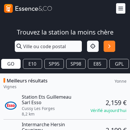
Trouvez la station la moins chère
GO
E10
SP95
SP98
E85
GPL
Meilleurs résultats
Yonne
Vignes
Station Ets Guillemeau
2,159 €
Sarl Esso
Cussy Les Forges
Vérifié aujourd'hui
8,2 km
Intermarche Hersin