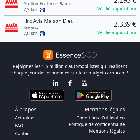
2,295 €
Guillon En Terre Plaine
Vérifié aujourd'hui
7,3 km
Hrc Avia Maison Dieu
2,339 €
Sceaux
Vérifié aujourd'hui
7,0 km
Rejoignez les 1,5 million d'automobilistes qui réalisent
chaque jour des économies sur leur budget carburant !
À propos
Mentions légales
Actualités
Conditions d'utilisation
Politique de confidentialité
FAQ
Mentions légales
Contact