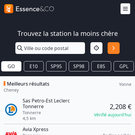
Trouvez la station la moins chère
GO
E10
SP95
SP98
E85
GPL
Meilleurs résultats
Yonne
Cheney
Sas Petro-Est Leclerc
2,208 €
Tonnerre
Tonnerre
Vérifié aujourd'hui
4,5 km
Avia Xpress