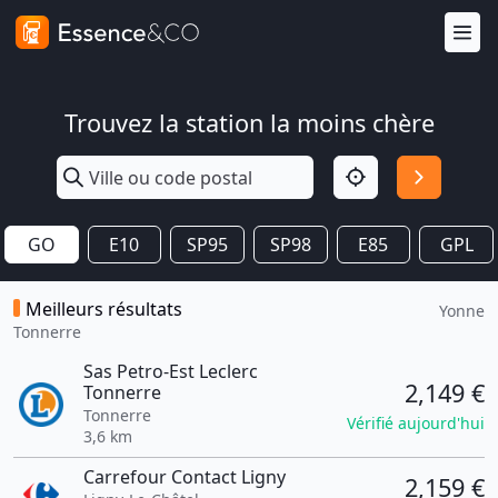
Trouvez la station la moins chère
GO
E10
SP95
SP98
E85
GPL
Meilleurs résultats
Yonne
Tonnerre
Sas Petro-Est Leclerc
2,149 €
Tonnerre
Tonnerre
Vérifié aujourd'hui
3,6 km
Carrefour Contact Ligny
2,159 €