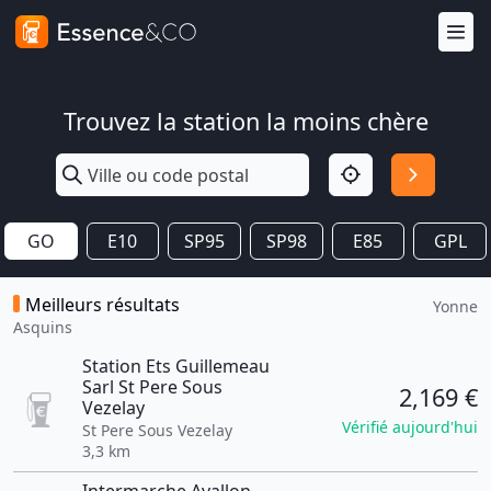
Trouvez la station la moins chère
GO
E10
SP95
SP98
E85
GPL
Meilleurs résultats
Yonne
Asquins
Station Ets Guillemeau
Sarl St Pere Sous
2,169 €
Vezelay
Vérifié aujourd'hui
St Pere Sous Vezelay
3,3 km