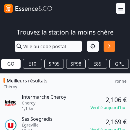
Trouvez la station la moins chère
GO
E10
SP95
SP98
E85
GPL
Meilleurs résultats
Yonne
Chéroy
Intermarche Cheroy
2,106 €
Cheroy
Vérifié aujourd'hui
1,1 km
Sas Soegredis
2,169 €
Égreville
Vérifié aujourd'hui