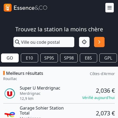
Trouvez la station la moins chère
GO
E10
SP95
SP98
E85
GPL
Meilleurs résultats
Côtes-d'Armor
Rouillac
Super U Merdrignac
2,036 €
Merdrignac
Vérifié aujourd'hui
12,9 km
Garage Sohier Station
2,073 €
Total