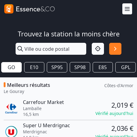
Trouvez la station la moins chère
GO
E10
SP95
SP98
E85
GPL
Meilleurs résultats
Côtes-d'Armor
Le Gouray
Carrefour Market
2,019 €
Lamballe
Vérifié aujourd'hui
16,5 km
Super U Merdrignac
2,036 €
Merdrignac
Vérifié aujourd'hui