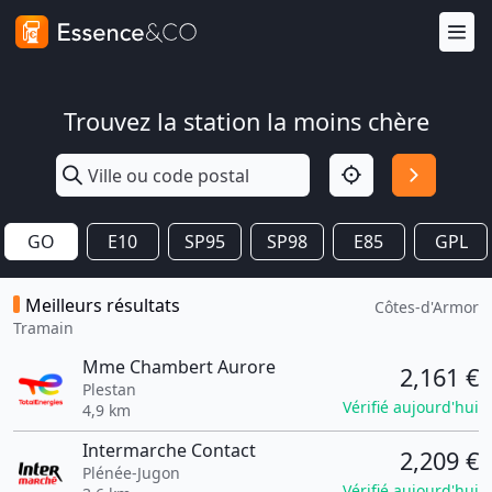
Trouvez la station la moins chère
GO
E10
SP95
SP98
E85
GPL
Meilleurs résultats
Côtes-d'Armor
Tramain
Mme Chambert Aurore
2,161 €
Plestan
Vérifié aujourd'hui
4,9 km
Intermarche Contact
2,209 €
Plénée-Jugon
Vérifié aujourd'hui