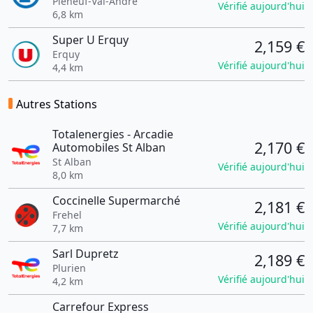
Pléneuf-Val-André
Vérifié aujourd'hui
6,8 km
Super U Erquy
2,159 €
Erquy
Vérifié aujourd'hui
4,4 km
Autres Stations
Totalenergies - Arcadie
2,170 €
Automobiles St Alban
St Alban
Vérifié aujourd'hui
8,0 km
Coccinelle Supermarché
2,181 €
Frehel
Vérifié aujourd'hui
7,7 km
Sarl Dupretz
2,189 €
Plurien
Vérifié aujourd'hui
4,2 km
Carrefour Express