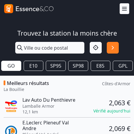
Trouvez la station la moins chère
GO
E10
SP95
SP98
E85
GPL
Meilleurs résultats
Côtes-d'Armor
La Bouillie
Lav Auto Du Penthievre
2,063 €
Lamballe Armor
Vérifié aujourd'hui
12,1 km
E.Leclerc Pleneuf Val
2,069 €
Andre