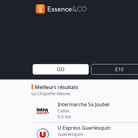
GO
E10
Meilleurs résultats
La Chapelle-Neuve
Intermarche Sa Joubel
Callac
6,5 km
U Express Guerlesquin
Guerlesquin