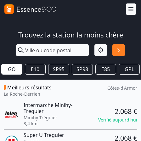
Trouvez la station la moins chère
GO
E10
SP95
SP98
E85
GPL
Meilleurs résultats
Côtes-d'Armor
La Roche-Derrien
Intermarche Minihy-
2,068 €
Treguier
Minihy-Tréguier
Vérifié aujourd'hui
3,4 km
Super U Treguier
2,068 €