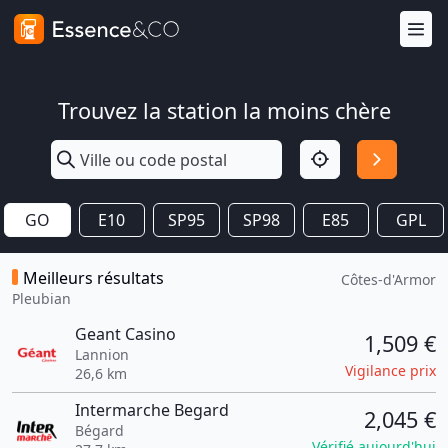
Trouvez la station la moins chère
GO
E10
SP95
SP98
E85
GPL
Meilleurs résultats
Côtes-d'Armor
Pleubian
Geant Casino
1,509 €
Lannion
Vigilance prix
26,6 km
Intermarche Begard
2,045 €
Bégard
Vérifié aujourd'hui