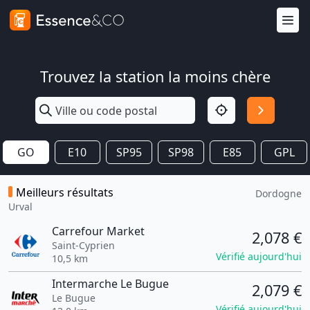
Trouvez la station la moins chère
GO
E10
SP95
SP98
E85
GPL
Meilleurs résultats
Dordogne
Urval
Carrefour Market
2,078 €
Saint-Cyprien
Vérifié aujourd'hui
10,5 km
Intermarche Le Bugue
2,079 €
Le Bugue
Vérifié aujourd'hui