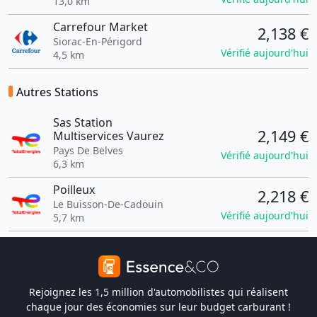
13,0 km
Carrefour Market
2,138 €
Siorac-En-Périgord
Vérifié aujourd'hui
4,5 km
Autres Stations
Sas Station
2,149 €
Multiservices Vaurez
Pays De Belves
Vérifié aujourd'hui
6,3 km
Poilleux
2,218 €
Le Buisson-De-Cadouin
Vérifié aujourd'hui
5,7 km
Rejoignez les 1,5 million d'automobilistes qui réalisent
chaque jour des économies sur leur budget carburant !