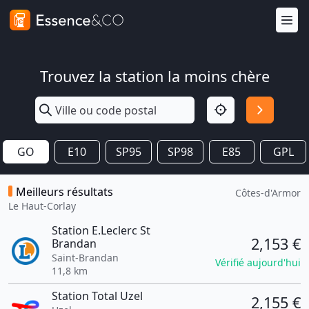
Trouvez la station la moins chère
GO
E10
SP95
SP98
E85
GPL
Meilleurs résultats
Côtes-d'Armor
Le Haut-Corlay
Station E.Leclerc St
2,153 €
Brandan
Saint-Brandan
Vérifié aujourd'hui
11,8 km
Station Total Uzel
2,155 €