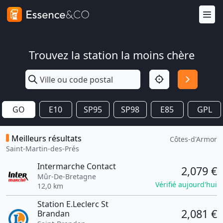
Trouvez la station la moins chère
GO
E10
SP95
SP98
E85
GPL
Meilleurs résultats
Côtes-d'Armor
Saint-Martin-des-Prés
Intermarche Contact
2,079 €
Mûr-De-Bretagne
Vérifié aujourd'hui
12,0 km
Station E.Leclerc St
2,081 €
Brandan