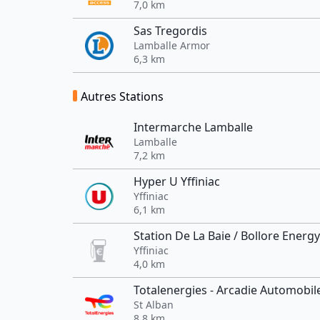
7,0 km
Sas Tregordis
Lamballe Armor
6,3 km
Autres Stations
Intermarche Lamballe
Lamballe
7,2 km
Hyper U Yffiniac
Yffiniac
6,1 km
Station De La Baie / Bollore Energy
Yffiniac
4,0 km
Totalenergies - Arcadie Automobil
St Alban
8,8 km