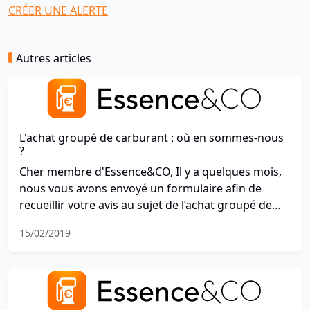
CRÉER UNE ALERTE
Autres articles
L'achat groupé de carburant : où en sommes-nous
?
Cher membre d'Essence&CO, Il y a quelques mois,
nous vous avons envoyé un formulaire afin de
recueillir votre avis au sujet de l’achat groupé de
carburant. Vous avez été nombreux à nous faire
15/02/2019
part de votre intérêt pour ce projet. Nous vous
avons ensuite demandé de vous engager à nos
côtés dans cette démarche pour essayer d'influer
sur le prix d'achat des carburants.
Malheureusement, vous avez été un peu moins