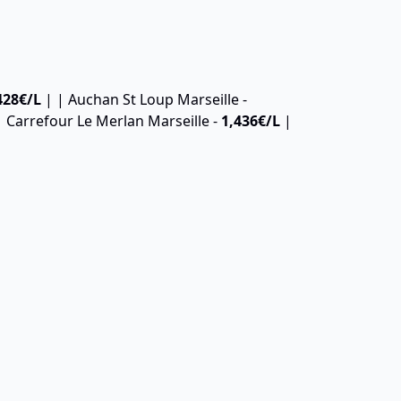
428€
/L
| | Auchan St Loup Marseille -
 Carrefour Le Merlan Marseille -
1,436
€/L
|