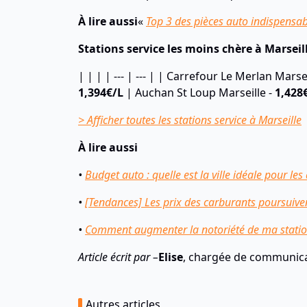
À lire aussi
«
Top 3 des pièces auto indispensabl
Stations service les moins chère à Marseil
| | | | --- | --- | | Carrefour Le Merlan Marse
1,394€/L
| Auchan St Loup Marseille -
1,428
> Afficher toutes les stations service à Marseille
À lire aussi
•
Budget auto : quelle est la ville idéale pour les
•
[Tendances] Les prix des carburants poursuiv
•
Comment augmenter la notoriété de ma station
Article écrit par –
Elise
, chargée de communic
Autres articles