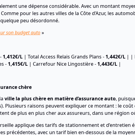
alement une dépense considérable. Avec un montant moyen d
. Comme pour les autres villes de la Côte d’Azur, les automo
nt quelque peu désordonné.
sur son budget auto
»
 -
1,412€
/L
| Total Access Relais Grands Plans -
1,442
€/L
| | 
es -
1,415€/L
| Carrefour Nice Lingostière -
1,443€/L
|
ssurance chère
la
ville la plus chère en matière d’assurance auto
, puisqu
). Plusieurs raisons peuvent expliquer ce montant : le coût
nt de plus en plus cher aux assureurs, dans une région où 
eille applique des tarifs de stationnement et d’entretien é
lles précédentes, avec un tarif bien en-dessous de la moyen