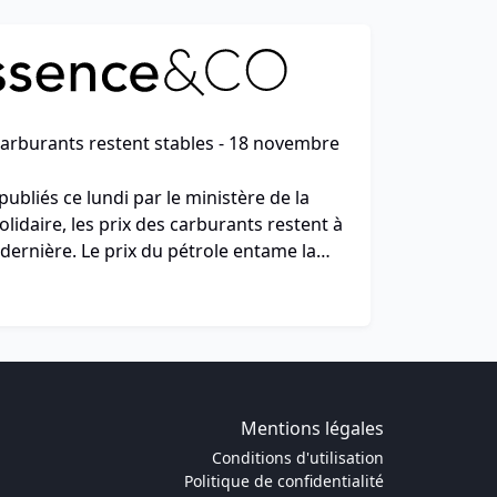
carburants restent stables - 18 novembre
 publiés ce lundi par le ministère de la
olidaire, les prix des carburants restent à
dernière. Le prix du pétrole entame la
un pic record qu'il n'avait pas atteint
 prix du Brent s'élève à 62,70 dollars ce
Mentions légales
Conditions d'utilisation
Politique de confidentialité