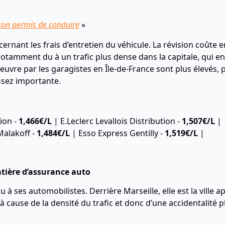
son permis de conduire
»
ernant les frais d’entretien du véhicule. La révision coûte
t notamment du à un trafic plus dense dans la capitale, qui e
oeuvre par les garagistes en Île-de-France sont plus élevés, 
sez importante.
tion -
1,466€/L
| E.Leclerc Levallois Distribution -
1,507€/L
| 
Malakoff -
1,484€/L
| Esso Express Gentilly -
1,519€/L
|
atière d’assurance auto
u à ses automobilistes. Derrière Marseille, elle est la ville a
à cause de la densité du trafic et donc d’une accidentalité