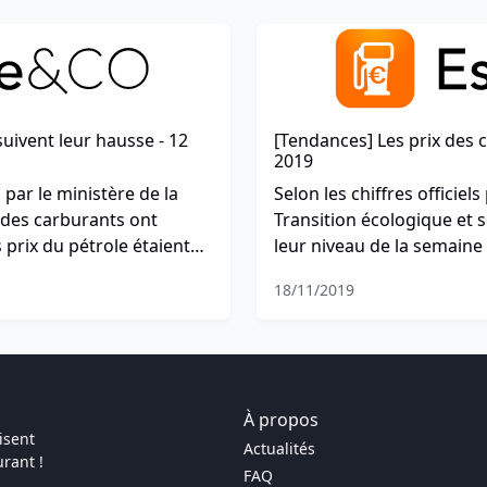
uivent leur hausse - 12
[Tendances] Les prix des 
2019
i par le ministère de la
Selon les chiffres officiels
x des carburants ont
Transition écologique et s
prix du pétrole étaient
leur niveau de la semaine 
lobalement à un niveau
semaine en baisse, suite à 
18/11/2019
depuis le 24 septembre. Le
jour.
À propos
isent
Actualités
rant !
FAQ