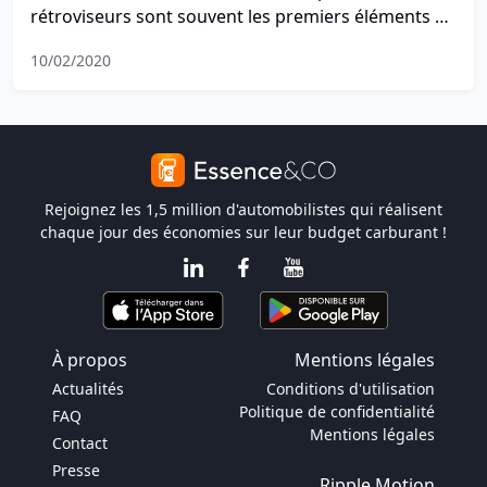
rétroviseurs sont souvent les premiers éléments du
véhicule à être brisés en cas de choc. Mais alors
10/02/2020
que faut-il faire et est-ce légal de rouler avec un
rétroviseur brisé ?
Rejoignez les 1,5 million d'automobilistes qui réalisent
chaque jour des économies sur leur budget carburant !
À propos
Mentions légales
Actualités
Conditions d'utilisation
Politique de confidentialité
FAQ
Mentions légales
Contact
Presse
Ripple Motion