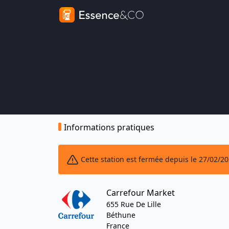
Informations pratiques
Cette station est fermée depuis le 27/02/2
Carrefour Market
655 Rue De Lille
Béthune
France