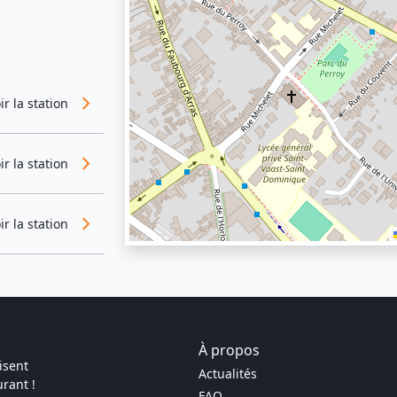
ir la station
ir la station
ir la station
À propos
isent
Actualités
rant !
FAQ