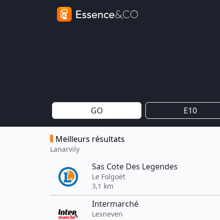
GO
E10
Meilleurs résultats
Lanarvily
Sas Cote Des Legendes
Le Folgoët
3,1 km
Intermarché
Lesneven