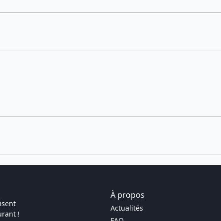
À propos
isent
Actualités
rant !
FAQ