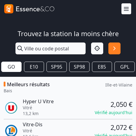
Trouvez la station la moins chère
GO
E10
SP95
SP98
E85
GPL
Meilleurs résultats
Ille-et-Vilaine
Bais
Hyper U Vitre
2,050 €
Vitré
Vérifié aujourd'hui
13,2 km
Vitre-Dis
2,072 €
Vitré
Vérifié aujourd'hui