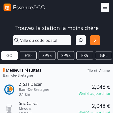
Trouvez la station la moins chère
GO
E10
SP95
SP98
E85
GPL
Meilleurs résultats
Ille-et-Vilaine
Bain-de-Bretagne
Z_Sas Dacar
2,048 €
Bain-De-Bretagne
Vérifié aujourd'hui
3,1 km
Snc Carva
2,048 €
Messac
Vérifié aujourd'hui