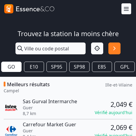
Trouvez la station la moins chère
GO
E10
SP95
SP98
E85
GPL
Meilleurs résultats
Ille-et-Vilaine
Campel
Sas Gurval Intermarche
2,049 €
Guer
Vérifié aujourd'hui
8,7 km
Carrefour Market Guer
2,069 €
Guer
Vérifié aujourd'hui