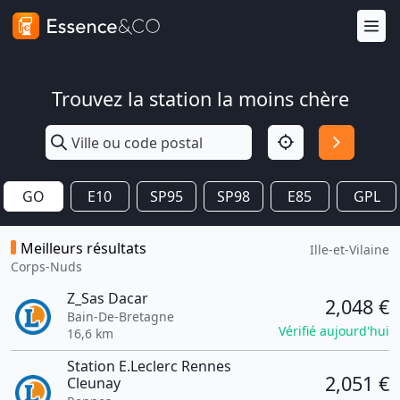
Trouvez la station la moins chère
GO
E10
SP95
SP98
E85
GPL
Meilleurs résultats
Ille-et-Vilaine
Corps-Nuds
Z_Sas Dacar
2,048 €
Bain-De-Bretagne
Vérifié aujourd'hui
16,6 km
Station E.Leclerc Rennes
2,051 €
Cleunay