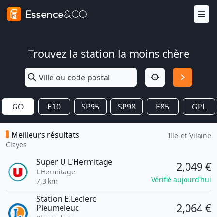
Trouvez la station la moins chère
GO
E10
SP95
SP98
E85
GPL
Meilleurs résultats
Ille-et-Vilaine
Clayes
Super U L'Hermitage
2,049 €
L'Hermitage
Vérifié aujourd'hui
7,3 km
Station E.Leclerc
2,064 €
Pleumeleuc