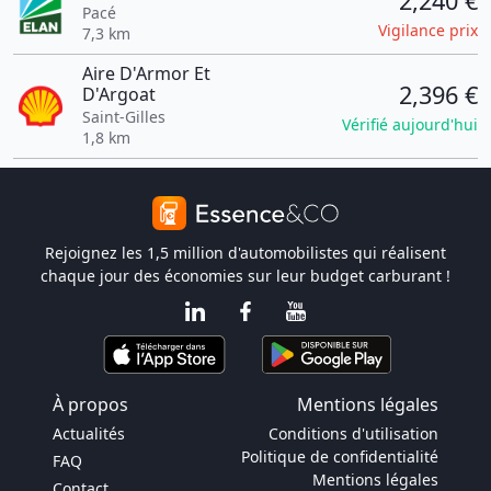
2,240 €
Pacé
Vigilance prix
7,3 km
Aire D'Armor Et
2,396 €
D'Argoat
Saint-Gilles
Vérifié aujourd'hui
1,8 km
Rejoignez les 1,5 million d'automobilistes qui réalisent
chaque jour des économies sur leur budget carburant !
À propos
Mentions légales
Actualités
Conditions d'utilisation
Politique de confidentialité
FAQ
Mentions légales
Contact