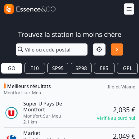
Trouvez la station la moins chère
GO
E10
SP95
SP98
E85
GPL
Meilleurs résultats
Ille-et-Vilaine
Montfort-sur-Meu
Super U Pays De
2,035 €
Montfort
Montfort-Sur-Meu
Vérifié aujourd'hui
2,1 km
Market
2,049 €