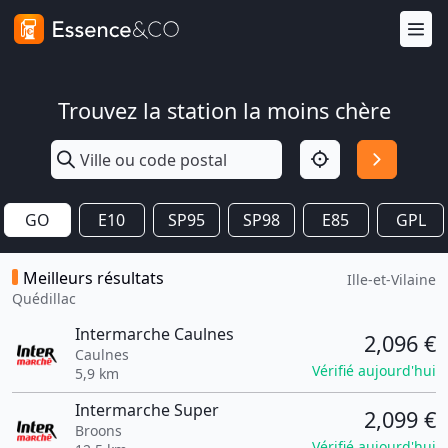
Trouvez la station la moins chère
GO
E10
SP95
SP98
E85
GPL
Meilleurs résultats
Ille-et-Vilaine
Quédillac
Intermarche Caulnes
2,096 €
Caulnes
Vérifié aujourd'hui
5,9 km
Intermarche Super
2,099 €
Broons
Vérifié aujourd'hui