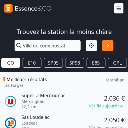
Trouvez la station la moins chère
GO
E10
SP95
SP98
E85
GPL
Meilleurs résultats
Morbihan
Les Forges
Super U Merdrignac
2,036 €
Merdrignac
Vérifié aujourd'hui
22,2 km
Sas Loudelac
2,050 €
Loudeac
Vérifié aujourd'hui