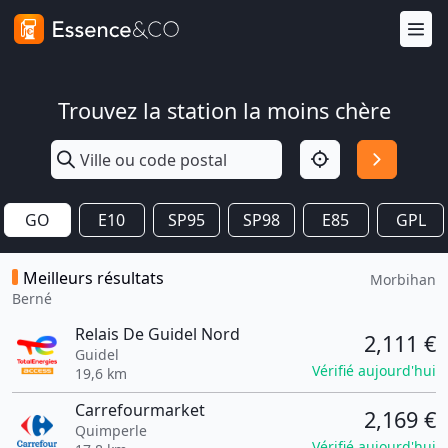
Trouvez la station la moins chère
GO
E10
SP95
SP98
E85
GPL
Meilleurs résultats
Morbihan
Berné
Relais De Guidel Nord
2,111 €
Guidel
Vérifié aujourd'hui
19,6 km
Carrefourmarket
2,169 €
Quimperle
Vérifié aujourd'hui