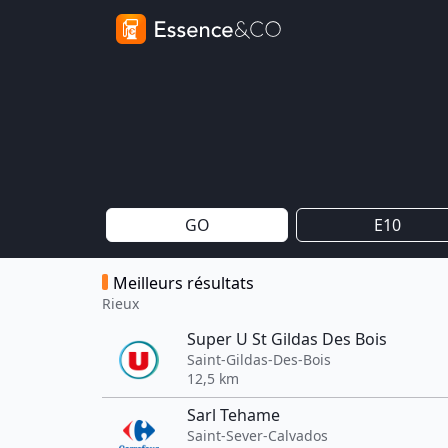
GO
E10
Meilleurs résultats
Rieux
Super U St Gildas Des Bois
Saint-Gildas-Des-Bois
12,5 km
Sarl Tehame
Saint-Sever-Calvados